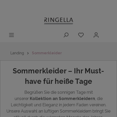
14 Tage
Lieferung nach
kostenloser
inhalt springen
Rückgaberecht
DE/AT/NL/BE/LU
Rückversand
innerhalb
Deutschlands
Landing
Sommerkleider
Sommerkleider – Ihr Must-
have für heiße Tage
Begrüßen Sie die sonnigen Tage mit
unserer
Kollektion an Sommerkleidern
, die
Leichtigkeit und Eleganz in jedem Faden vereinen.
Unsere Auswahl an luftigen Sommerkleidern bringt Sie