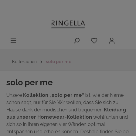
14 Tage
Lieferung nach
kostenloser
inhalt springen
Rückgaberecht
DE/AT/NL/BE/LU
Rückversand
innerhalb
Deutschlands
Kollektionen
solo per me
solo per me
Unsere
Kollektion „solo per me“
ist, wie der Name
schon sagt, nur für Sie. Wir wollen, dass Sie sich zu
Hause dank der modischen und bequemen
Kleidung
aus unserer Homewear-Kollektion
wohlfühlen und
sich so in Ihren eigenen vier Wänden optimal
entspannen und erholen können. Deshalb finden Sie bei