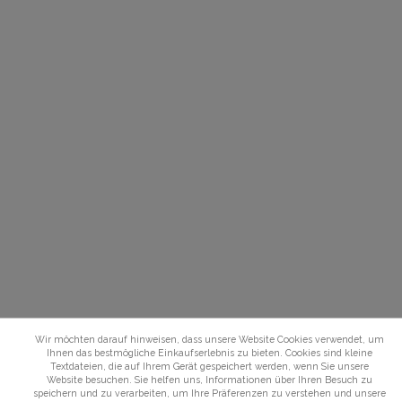
Wir möchten darauf hinweisen, dass unsere Website Cookies verwendet, um
Ihnen das bestmögliche Einkaufserlebnis zu bieten. Cookies sind kleine
Textdateien, die auf Ihrem Gerät gespeichert werden, wenn Sie unsere
Website besuchen. Sie helfen uns, Informationen über Ihren Besuch zu
speichern und zu verarbeiten, um Ihre Präferenzen zu verstehen und unsere