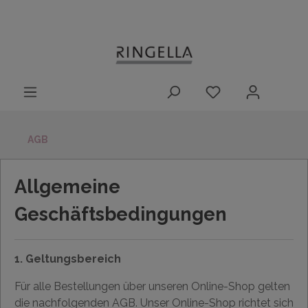
14 Tage
Lieferung nach
kostenloser
inhalt springen
Rückgaberecht
DE/AT/NL/BE/LU
Rückversand
innerhalb
Deutschlands
AGB
Allgemeine
Geschäftsbedingungen
1. Geltungsbereich
Für alle Bestellungen über unseren Online-Shop gelten
die nachfolgenden AGB. Unser Online-Shop richtet sich