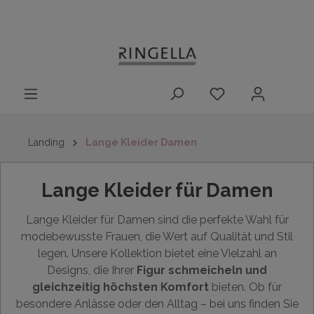
14 Tage
Lieferung nach
kostenloser
inhalt springen
Rückgaberecht
DE/AT/NL/BE/LU
Rückversand
innerhalb
Deutschlands
Landing
Lange Kleider Damen
Lange Kleider für Damen
Lange Kleider für Damen sind die perfekte Wahl für
modebewusste Frauen, die Wert auf Qualität und Stil
legen. Unsere Kollektion bietet eine Vielzahl an
Designs, die Ihrer
Figur schmeicheln und
gleichzeitig höchsten Komfort
bieten. Ob für
besondere Anlässe oder den Alltag – bei uns finden Sie