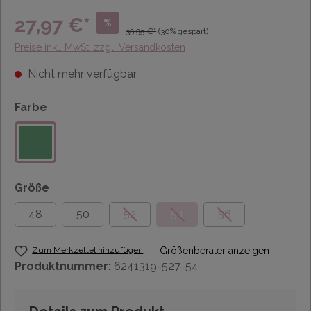
27,97 €*
%
39,95 €*
(30% gespart)
Preise inkl. MwSt. zzgl. Versandkosten
Nicht mehr verfügbar
Farbe
Größe
48
50
52
54
56
Zum Merkzettel hinzufügen
Größenberater anzeigen
Produktnummer:
6241319-527-54