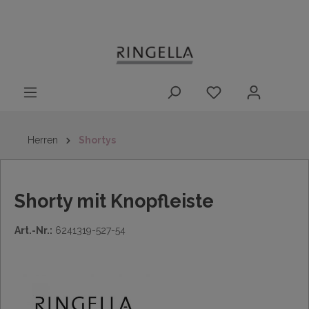
14 Tage
Lieferung nach
kostenloser
inhalt springen
Rückgaberecht
DE/AT/NL/BE/LU
Rückversand
innerhalb
Deutschlands
Herren
Shortys
Shorty mit Knopfleiste
Art.-Nr.:
6241319-527-54