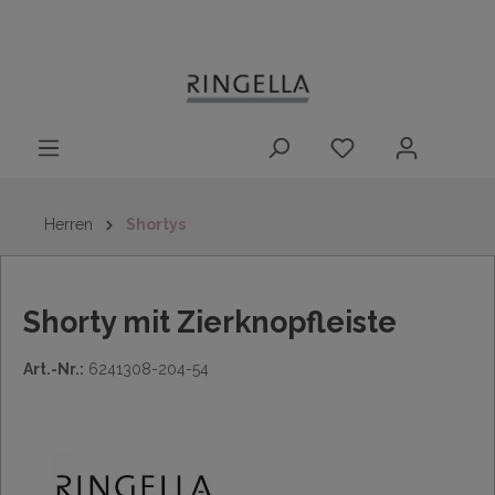
14 Tage
Lieferung nach
kostenloser
inhalt springen
Rückgaberecht
DE/AT/NL/BE/LU
Rückversand
innerhalb
Deutschlands
Herren
Shortys
Shorty mit Zierknopfleiste
Art.-Nr.:
6241308-204-54