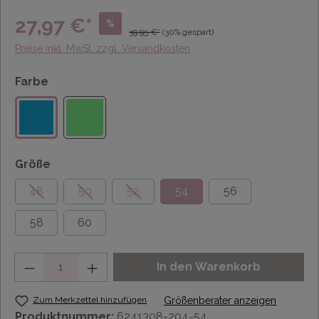
27,97 €*
%
39,95 €*
(30% gespart)
Preise inkl. MwSt. zzgl. Versandkosten
Farbe
Größe
48
50
52
54
56
58
60
Anzahl
In den Warenkorb
Zum Merkzettel hinzufügen
Größenberater anzeigen
Produktnummer:
6241308-204-54