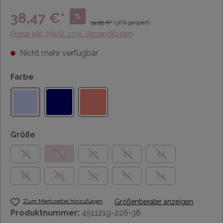
38,47 €*
%
54,95 €*
(30% gespart)
Preise inkl. MwSt. zzgl. Versandkosten
Nicht mehr verfügbar
Farbe
Größe
36
38
40
42
44
46
48
50
52
54
Zum Merkzettel hinzufügen
Größenberater anzeigen
Produktnummer:
4511219-226-38