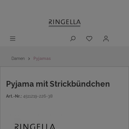
14 Tage
Lieferung nach
kostenloser
inhalt springen
Rückgaberecht
DE/AT/NL/BE/LU
Rückversand
innerhalb
Deutschlands
Damen
Pyjamas
Pyjama mit Strickbündchen
Art.-Nr.:
4511219-226-38