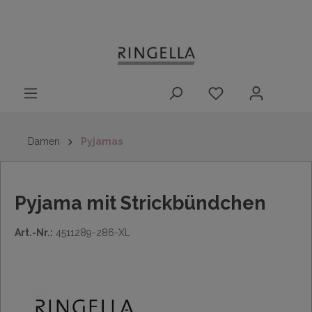
14 Tage
Lieferung nach
kostenloser
inhalt springen
Rückgaberecht
DE/AT/NL/BE/LU
Rückversand
innerhalb
Deutschlands
Damen
Pyjamas
Pyjama mit Strickbündchen
Art.-Nr.:
4511289-286-XL