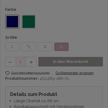
Farbe
Größe
L
M
S
XL
Anzahl
In den Warenkorb
Zum Merkzettel hinzufügen
Größenberater anzeigen
Produktnummer:
4511289-286-XL
Details zum Produkt
Länge Oberteil ca. 68 cm
Rundhalsausschnitt mit Strickbündchen