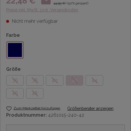
22,48 €*
44,95 €*
(50% gespart)
Preise inkl. MwSt. zzgl. Versandkosten
Nicht mehr verfügbar
Farbe
Größe
36
38
40
42
44
46
48
Zum Merkzettel hinzufügen
Größenberater anzeigen
Produktnummer:
4261015-240-42