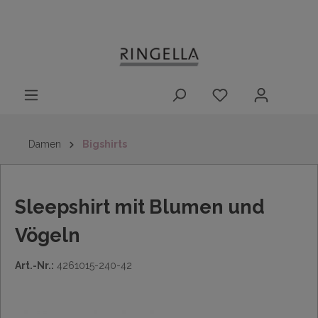
14 Tage
Lieferung nach
kostenloser
inhalt springen
Rückgaberecht
DE/AT/NL/BE/LU
Rückversand
innerhalb
Deutschlands
Damen
Bigshirts
Sleepshirt mit Blumen und
Vögeln
Art.-Nr.:
4261015-240-42