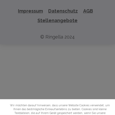
Impressum
Datenschutz
AGB
Stellenangebote
© Ringella 2024
Wir möchten darauf hinweisen, dass unsere Website Cookies verwendet, um
Ihnen das bestmögliche Einkaufserlebnis zu bieten. Cookies sind kleine
Textdateien, die auf Ihrem Gerät gespeichert werden, wenn Sie unsere