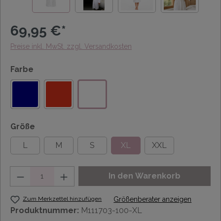
69,95 €*
Preise inkl. MwSt. zzgl. Versandkosten
Farbe
Größe
L
M
S
XL
XXL
Anzahl
In den Warenkorb
Zum Merkzettel hinzufügen
Größenberater anzeigen
Produktnummer:
M111703-100-XL