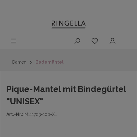
14 Tage
Lieferung nach
kostenloser
inhalt springen
Rückgaberecht
DE/AT/NL/BE/LU
Rückversand
innerhalb
Deutschlands
Damen
Bademäntel
Pique-Mantel mit Bindegürtel
"UNISEX"
Art.-Nr.:
M111703-100-XL