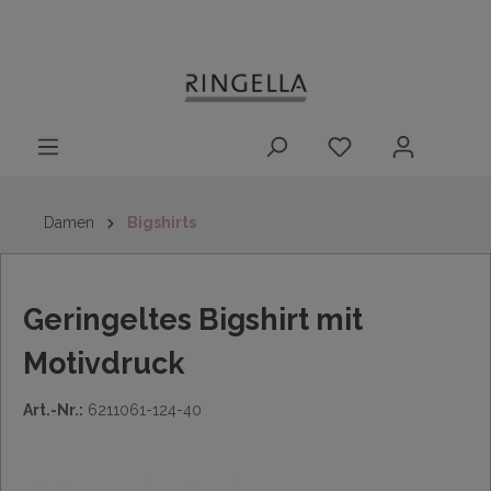
14 Tage
Lieferung nach
kostenloser
inhalt springen
Rückgaberecht
DE/AT/NL/BE/LU
Rückversand
innerhalb
Deutschlands
Damen
Bigshirts
Geringeltes Bigshirt mit
Motivdruck
Art.-Nr.:
6211061-124-40