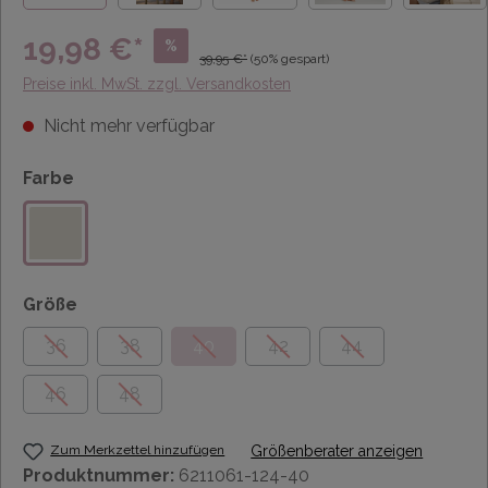
19,98 €*
%
39,95 €*
(50% gespart)
Preise inkl. MwSt. zzgl. Versandkosten
Nicht mehr verfügbar
Farbe
Größe
36
38
40
42
44
46
48
Zum Merkzettel hinzufügen
Größenberater anzeigen
Produktnummer:
6211061-124-40