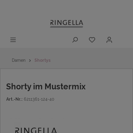
14 Tage
Lieferung nach
kostenloser
inhalt springen
Rückgaberecht
DE/AT/NL/BE/LU
Rückversand
innerhalb
Deutschlands
Damen
Shortys
Shorty im Mustermix
Art.-Nr.:
6211361-124-40