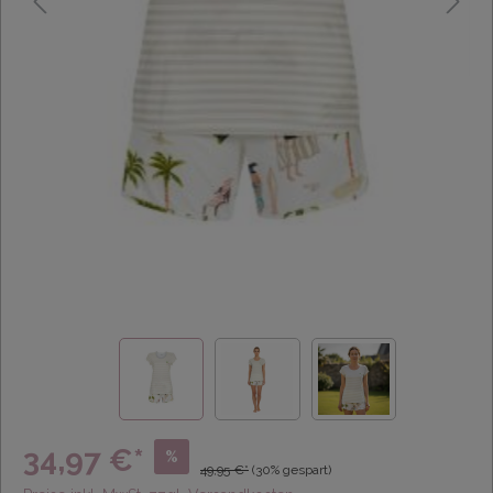
34,97 €*
%
49,95 €*
(30% gespart)