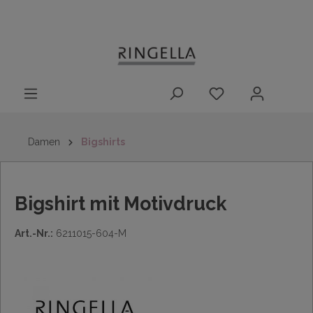
14 Tage
Lieferung nach
kostenloser
inhalt springen
Rückgaberecht
DE/AT/NL/BE/LU
Rückversand
innerhalb
Deutschlands
Damen
Bigshirts
Bigshirt mit Motivdruck
Art.-Nr.:
6211015-604-M