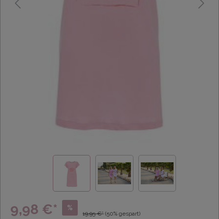
9,98 €*
%
19,95 €*
(50% gespart)