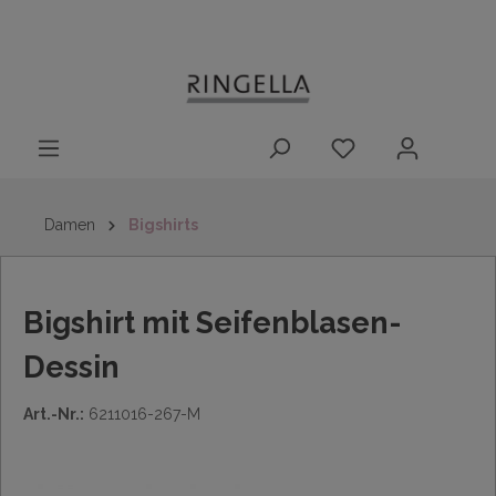
14 Tage
Lieferung nach
kostenloser
inhalt springen
Rückgaberecht
DE/AT/NL/BE/LU
Rückversand
innerhalb
Deutschlands
Damen
Bigshirts
Bigshirt mit Seifenblasen-
Dessin
Art.-Nr.:
6211016-267-M