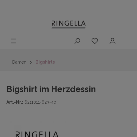
14 Tage
Lieferung nach
kostenloser
inhalt springen
Rückgaberecht
DE/AT/NL/BE/LU
Rückversand
innerhalb
Deutschlands
Damen
Bigshirts
Bigshirt im Herzdessin
Art.-Nr.:
6211011-623-40