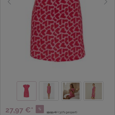
27,97 €*
%
39,95 €*
(30% gespart)