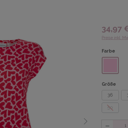
34,97 
Preise inkl. M
Farbe
Größe
36
50
Anzahl