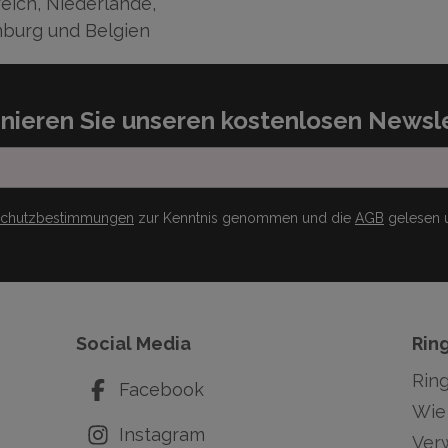
eich, Niederlande,
burg und Belgien
nieren Sie unseren kostenlosen Newsle
schutzbestimmungen
zur Kenntnis genommen und die
AGB
gelesen u
Social Media
Rin
Rin
Facebook
Wie 
Instagram
Ver