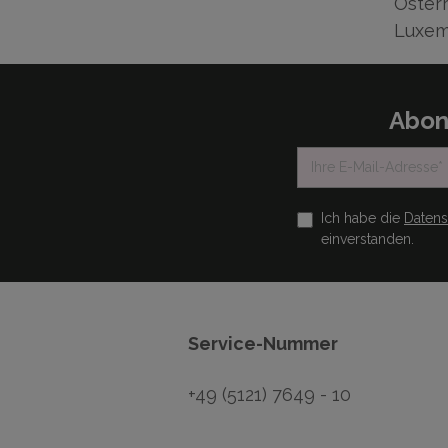
Österr
Luxem
Abon
Ich habe die
Daten
einverstanden.
Service-Nummer
+49 (5121) 7649 - 10