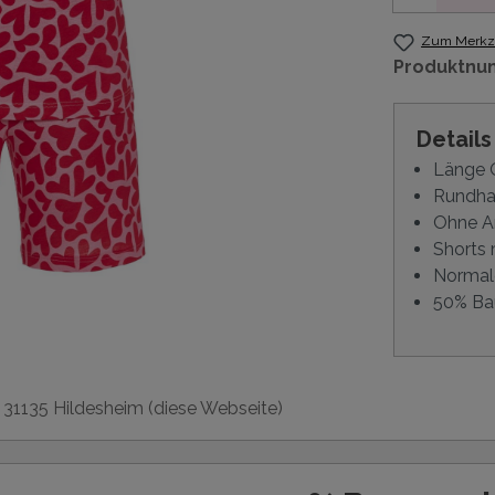
Zum Merkze
Produktnu
Detail
Länge O
Rundha
Ohne 
Shorts 
Normal
50% Ba
, 31135 Hildesheim (diese Webseite)