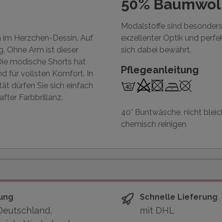
50% Baumwol
Modalstoffe sind besonders 
ma im Herzchen-Dessin. Auf
exzellenter Optik und perf
. Ohne Arm ist dieser
sich dabei bewährt.
 Die modische Shorts hat
Pflegeanleitung
d für vollsten Komfort. In
t dürfen Sie sich einfach
fter Farbbrillanz.
40° Buntwäsche, nicht bleich
chemisch reinigen
ung
Schnelle Lieferung
Deutschland,
mit DHL