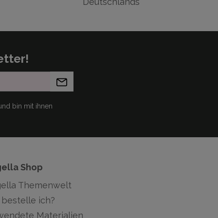
Deutschlands
tter!
nd bin mit ihnen
gella Shop
gella Themenwelt
bestelle ich?
wendete Materialien