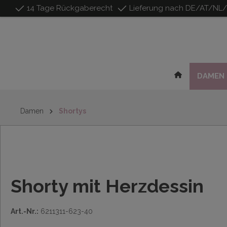
14 Tage Rückgaberecht
Lieferung nach DE/AT/NL
inhalt springen
DAMEN
Damen
Shortys
Shorty mit Herzdessin
Art.-Nr.:
6211311-623-40