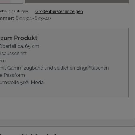
ttel hinzufügen
Größenberater anzeigen
mmer:
6211311-623-40
s zum Produkt
berteil ca. 65 cm
lsausschnitt
Arm
mit Gummizugbund und seitlichen Eingrifftaschen
e Passform
umwolle 50% Modal