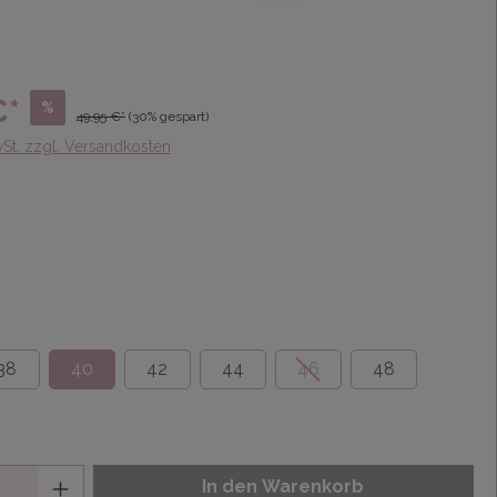
€*
%
49,95 €*
(30% gespart)
wSt. zzgl. Versandkosten
38
40
42
44
46
48
In den Warenkorb