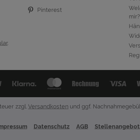
Wel
Pinterest
mir?
Hän
Wid
lar
.
Ver
Regi
teuer zzgl.
Versandkosten
und ggf. Nachnahmegebüh
Impressum
Datenschutz
AGB
Stellenangebo