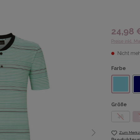
24,98 
Preise inkl. M
Nicht meh
Farbe
Größe
48
Zum Merkze
Produktnu