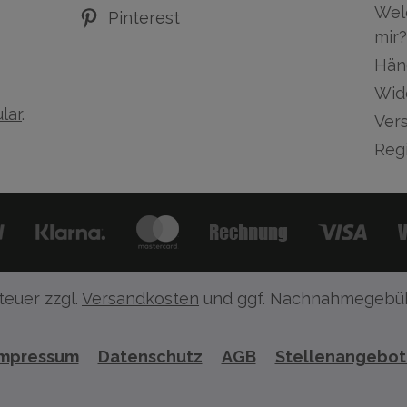
Wel
Pinterest
mir?
Hän
Wid
lar
.
Ver
Regi
teuer zzgl.
Versandkosten
und ggf. Nachnahmegebüh
Impressum
Datenschutz
AGB
Stellenangebo