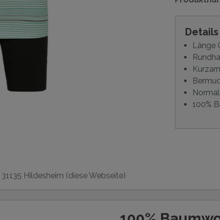
Detail
Länge O
Rundhal
Kurzar
Bermuda
Normal
100% B
, 31135 Hildesheim (diese Webseite)
100% Baumwo