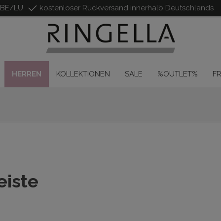
/BE/LU
kostenloser Rückversand innerhalb Deutschlands
HERREN
KOLLEKTIONEN
SALE
%OUTLET%
F
eiste