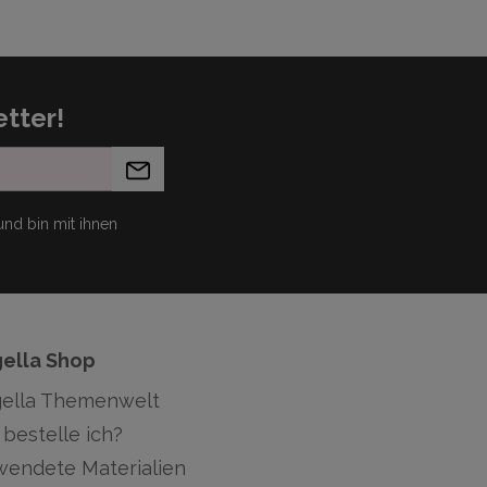
tter!
nd bin mit ihnen
gella Shop
gella Themenwelt
bestelle ich?
wendete Materialien