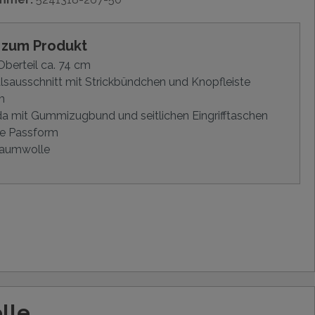
s zum Produkt
berteil ca. 74 cm
sausschnitt mit Strickbündchen und Knopfleiste
m
 mit Gummizugbund und seitlichen Eingrifftaschen
e Passform
aumwolle
lle