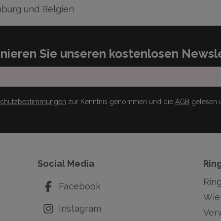
burg und Belgien
nieren Sie unseren kostenlosen Newsle
schutzbestimmungen
zur Kenntnis genommen und die
AGB
gelesen u
Social Media
Rin
Rin
Facebook
Wie 
Instagram
Ver