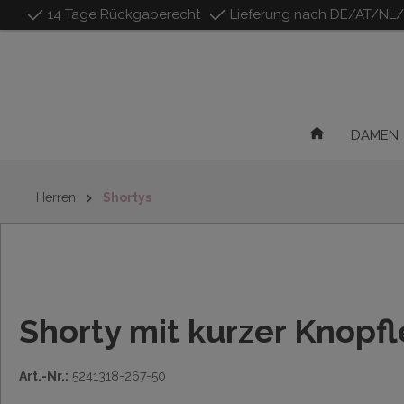
14 Tage Rückgaberecht
Lieferung nach DE/AT/NL
inhalt springen
DAMEN
Herren
Shortys
Shorty mit kurzer Knopfl
Art.-Nr.:
5241318-267-50