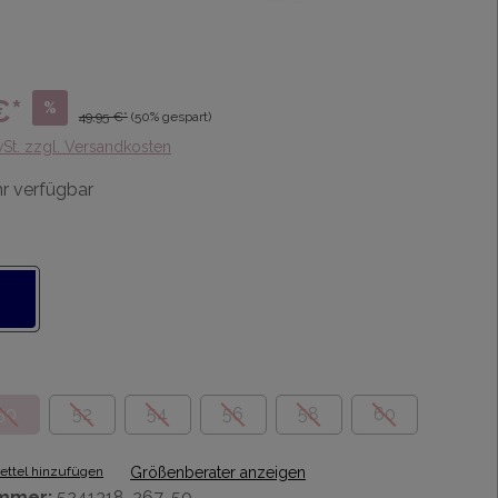
€*
%
49,95 €*
(50% gespart)
wSt. zzgl. Versandkosten
r verfügbar
50
52
54
56
58
60
ttel hinzufügen
Größenberater anzeigen
mmer:
5241318-267-50