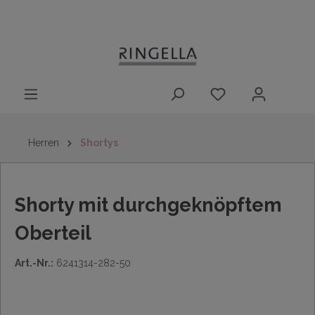
14 Tage
Lieferung nach
kostenloser
inhalt springen
Rückgaberecht
DE/AT/NL/BE/LU
Rückversand
innerhalb
Deutschlands
Herren
Shortys
Shorty mit durchgeknöpftem
Oberteil
Art.-Nr.:
6241314-282-50