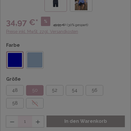
34,97 €*
%
49,95 €*
(30% gespart)
Preise inkl. MwSt. zzgl. Versandkosten
Farbe
Größe
48
50
52
54
56
58
60
Anzahl
In den Warenkorb