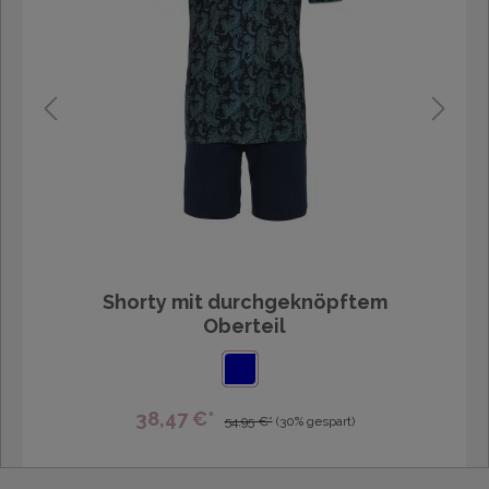
Shorty mit durchgeknöpftem
Oberteil
38,47 €*
54,95 €*
(30% gespart)