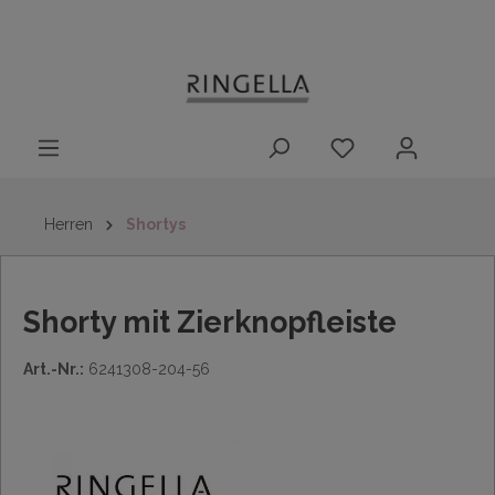
14 Tage
Lieferung nach
kostenloser
inhalt springen
Rückgaberecht
DE/AT/NL/BE/LU
Rückversand
innerhalb
Deutschlands
Herren
Shortys
Shorty mit Zierknopfleiste
Art.-Nr.:
6241308-204-56