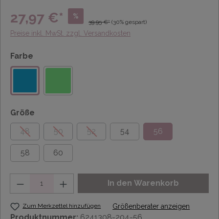
27,97 €*
%
39,95 €*
(30% gespart)
Preise inkl. MwSt. zzgl. Versandkosten
Farbe
Größe
48
50
52
54
56
58
60
Anzahl
In den Warenkorb
Zum Merkzettel hinzufügen
Größenberater anzeigen
Produktnummer:
6241308-204-56