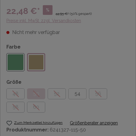
22,48 €*
%
44,95 €*
(50% gespart)
Preise inkl. MwSt. zzgl. Versandkosten
Nicht mehr verfügbar
Farbe
Größe
48
50
52
54
56
58
60
Zum Merkzettel hinzufügen
Größenberater anzeigen
Produktnummer:
6241327-115-50