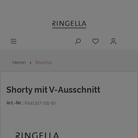
14 Tage
Lieferung nach
kostenloser
inhalt springen
Rückgaberecht
DE/AT/NL/BE/LU
Rückversand
innerhalb
Deutschlands
Herren
Shortys
Shorty mit V-Ausschnitt
Art.-Nr.:
6241327-115-50