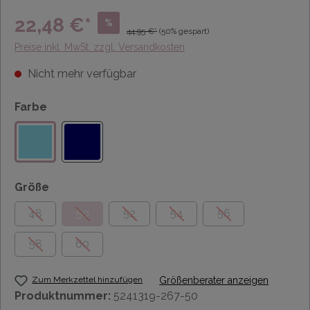
22,48 €*
%
44,95 €*
(50% gespart)
Preise inkl. MwSt. zzgl. Versandkosten
Nicht mehr verfügbar
Farbe
Größe
48
50
52
54
56
58
60
Zum Merkzettel hinzufügen
Größenberater anzeigen
Produktnummer:
5241319-267-50