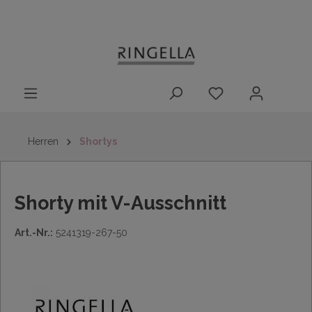
14 Tage
Lieferung nach
kostenloser
inhalt springen
Rückgaberecht
DE/AT/NL/BE/LU
Rückversand
innerhalb
Deutschlands
Herren
Shortys
Shorty mit V-Ausschnitt
Art.-Nr.:
5241319-267-50