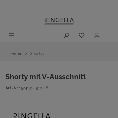
14 Tage
Lieferung nach
kostenloser
inhalt springen
Rückgaberecht
DE/AT/NL/BE/LU
Rückversand
innerhalb
Deutschlands
Herren
Shortys
Shorty mit V-Ausschnitt
Art.-Nr.:
5241312-910-48