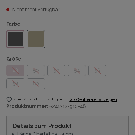
Nicht mehr verfügbar
Farbe
Größe
48
50
52
54
56
58
60
Zum Merkzettel hinzufügen
Größenberater anzeigen
Produktnummer:
5241312-910-48
Details zum Produkt
Länge Oberteil ca. 74 cm