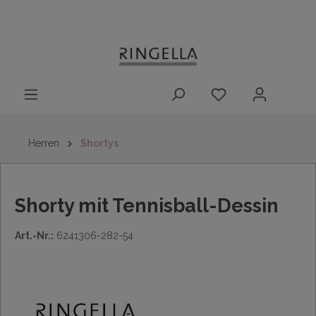
14 Tage
Lieferung nach
kostenloser
inhalt springen
Rückgaberecht
DE/AT/NL/BE/LU
Rückversand
innerhalb
Deutschlands
Herren
Shortys
Shorty mit Tennisball-Dessin
Art.-Nr.:
6241306-282-54