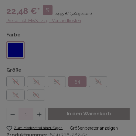
22,48 €*
%
44,95 €*
(50% gespart)
Preise inkl. MwSt. zzgl. Versandkosten
Farbe
Größe
48
50
52
54
56
58
60
Anzahl
In den Warenkorb
Zum Merkzettel hinzufügen
Größenberater anzeigen
Produktnummer:
6241306-282-54