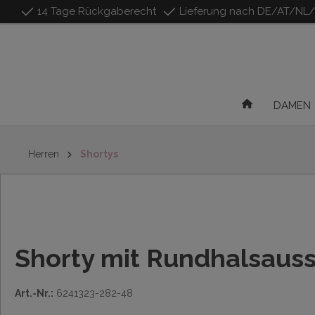
14 Tage Rückgaberecht
Lieferung nach DE/AT/NL
inhalt springen
DAMEN
Herren
Shortys
Shorty mit Rundhalsauss
Art.-Nr.:
6241323-282-48