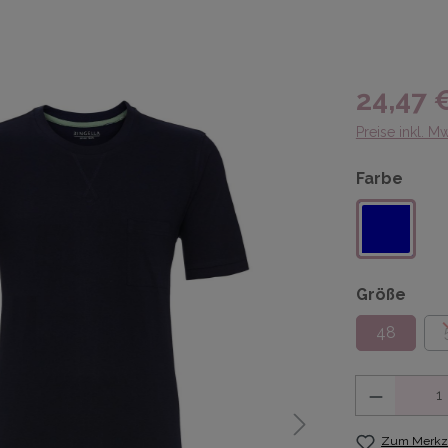
24,47 
Preise inkl. M
Farbe
Größe
48
Anzahl
Zum Merkze