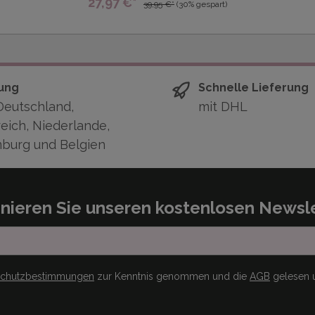
27,97 €*
39,95 €*
(30% gespart)
ung
Schnelle Lieferung
Deutschland,
mit DHL
eich, Niederlande,
burg und Belgien
nieren Sie unseren kostenlosen Newsle
schutzbestimmungen
zur Kenntnis genommen und die
AGB
gelesen u