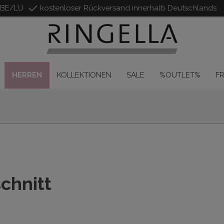
/BE/LU
kostenloser Rückversand innerhalb Deutschlands
HERREN
KOLLEKTIONEN
SALE
%OUTLET%
F
chnitt