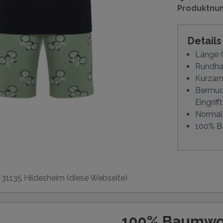
Produktnu
Detail
Länge O
Rundhal
Kurzarm
Bermud
Eingrif
Normal
100% B
, 31135 Hildesheim (diese Webseite)
100% Baumwo