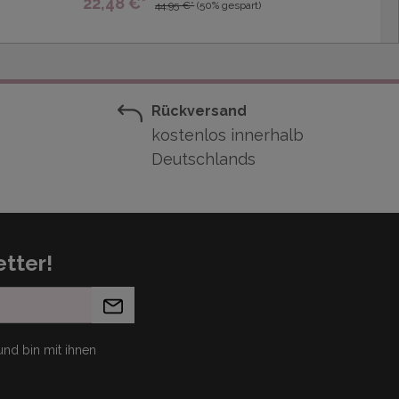
22,48 €*
44,95 €*
(50% gespart)
Rückversand
kostenlos innerhalb
Deutschlands
tter!
nd bin mit ihnen