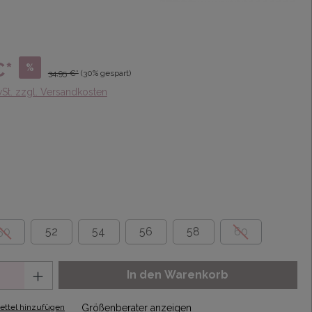
€*
%
34,95 €*
(30% gespart)
wSt. zzgl. Versandkosten
50
52
54
56
58
60
In den Warenkorb
ttel hinzufügen
Größenberater anzeigen