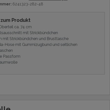
mmer:
6241323-282-48
s zum Produkt
berteil ca. 74 cm
sausschnitt mit Strickbündchen
 mit Strickbündchen und Brusttasche
a-Hose mit Gummizugbund und seitlichen
ftaschen
e Passform
aumwolle
lle