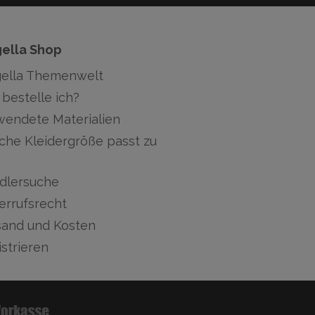
gella Shop
gella Themenwelt
bestelle ich?
wendete Materialien
che Kleidergröße passt zu
dlersuche
errufsrecht
sand und Kosten
strieren