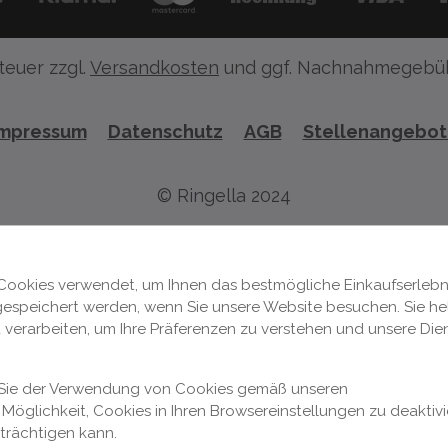
teuer zzgl.
Versandkosten
und ggf. Nachnahmegebüh
Impressum
Datenschutz
AGB
Stellenangebo
© Ringella 2024
Cookies verwendet, um Ihnen das bestmögliche Einkaufserlebni
 gespeichert werden, wenn Sie unsere Website besuchen. Sie hel
 verarbeiten, um Ihre Präferenzen zu verstehen und unsere Die
n Sie der Verwendung von Cookies gemäß unseren
Möglichkeit, Cookies in Ihren Browsereinstellungen zu deaktivi
nträchtigen kann.