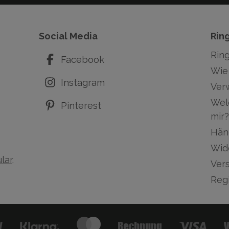
Social Media
Rin
Rin
Facebook
Wie 
Instagram
Ver
Wel
Pinterest
mir?
Hän
Wid
lar
.
Ver
Regi