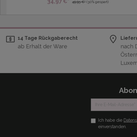
34,97 €*
49,95 €*
(30% gespart)
14 Tage Rückgaberecht
Liefer
ab Erhalt der Ware
nach 
Österr
Luxem
Abon
Ich habe die
Daten
einverstanden.