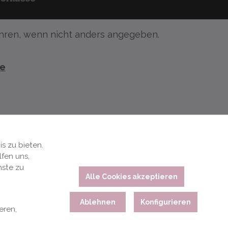
ren, wenn nicht anders angegeben.
te
s zu bieten.
fen uns,
nste zu
Alle Cookies akzeptieren
Ablehnen
Konfigurieren
eren,