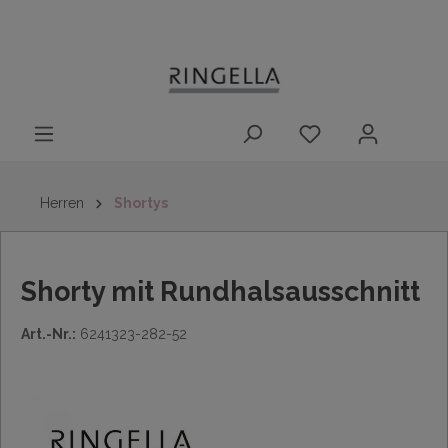
14 Tage
Lieferung nach
kostenloser
inhalt springen
Rückgaberecht
DE/AT/NL/BE/LU
Rückversand
innerhalb
Deutschlands
Herren
Shortys
Shorty mit Rundhalsausschnitt
Art.-Nr.:
6241323-282-52