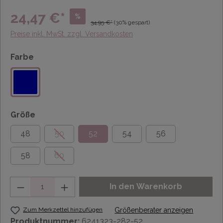
24,47 €*
%
34,95 €*
(30% gespart)
Preise inkl. MwSt. zzgl. Versandkosten
Farbe
Größe
48
50
52
54
56
58
60
Anzahl
In den Warenkorb
Zum Merkzettel hinzufügen
Größenberater anzeigen
Produktnummer:
6241323-282-52