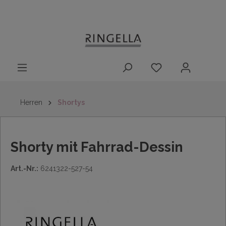
14 Tage
Lieferung nach
kostenloser
inhalt springen
Rückgaberecht
DE/AT/NL/BE/LU
Rückversand
innerhalb
Deutschlands
Herren
Shortys
Shorty mit Fahrrad-Dessin
Art.-Nr.:
6241322-527-54