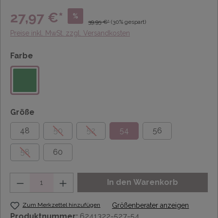
27,97 €*
%
39,95 €*
(30% gespart)
Preise inkl. MwSt. zzgl. Versandkosten
Farbe
Größe
48
50
52
54
56
58
60
Anzahl
In den Warenkorb
Zum Merkzettel hinzufügen
Größenberater anzeigen
Produktnummer:
6241322-527-54