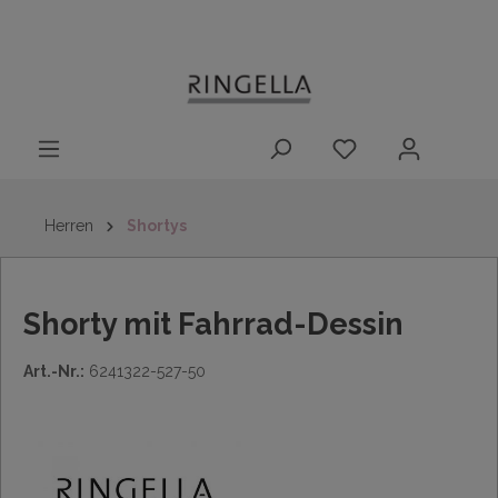
14 Tage
Lieferung nach
kostenloser
inhalt springen
Rückgaberecht
DE/AT/NL/BE/LU
Rückversand
innerhalb
Deutschlands
Herren
Shortys
Shorty mit Fahrrad-Dessin
Art.-Nr.:
6241322-527-50