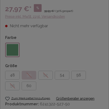
27,97 €*
%
39,95 €*
(30% gespart)
Preise inkl. MwSt. zzgl. Versandkosten
Nicht mehr verfügbar
Farbe
Größe
48
50
52
54
56
58
60
Zum Merkzettel hinzufügen
Größenberater anzeigen
Produktnummer:
6241322-527-50