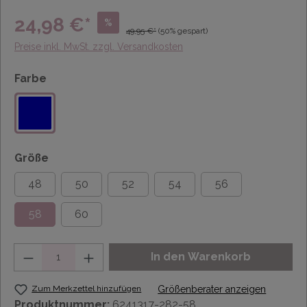
24,98 €*
%
49,95 €*
(50% gespart)
Preise inkl. MwSt. zzgl. Versandkosten
Farbe
Größe
48
50
52
54
56
58
60
Anzahl
In den Warenkorb
Zum Merkzettel hinzufügen
Größenberater anzeigen
Produktnummer:
6241317-282-58