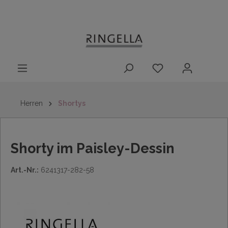
14 Tage
Lieferung nach
kostenloser
inhalt springen
Rückgaberecht
DE/AT/NL/BE/LU
Rückversand
innerhalb
Deutschlands
Herren
Shortys
Shorty im Paisley-Dessin
Art.-Nr.:
6241317-282-58