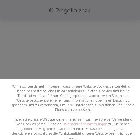
© Ringella 2024
Wir möchten darauf hinweisen, dass unsere Website Cookies verwendet, um
Ihnen das bestmögliche Einkaufserlebnis zu bieten. Cookies sind kleine
Textdateien, die auf Ihrem Gerät gespeichert werden, wenn Sie unsere
Website besuchen. Sie helfen uns, Informationen über Ihren Besuch zu
speichern und zu verarbeiten, um Ihre Präferenzen zu verstehen und unsere
Dienste zu verbessern.
Indem Sie unsere Website weiterhin nutzen, stimmen Sie der Verwendung
von Cookies gemäß unseren
Datenschutzbestimmungen
zu. Sie haben
jedoch die Möglichkeit, Cookies in Ihren Browsereinstellungen zu
deaktivieren, obwohl dies die Funktionalität unserer Website beeinträchtigen
kann.