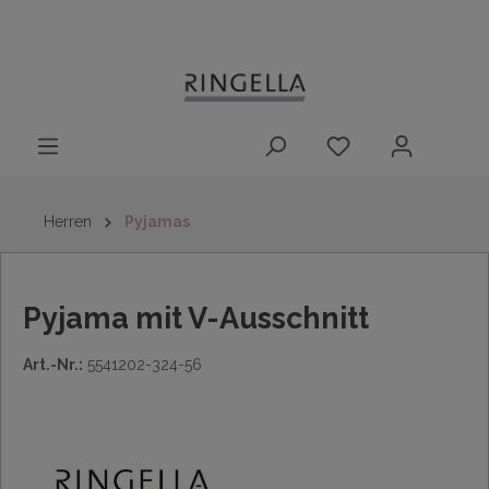
14 Tage
Lieferung nach
kostenloser
inhalt springen
Rückgaberecht
DE/AT/NL/BE/LU
Rückversand
innerhalb
Deutschlands
Herren
Pyjamas
Pyjama mit V-Ausschnitt
Art.-Nr.:
5541202-324-56