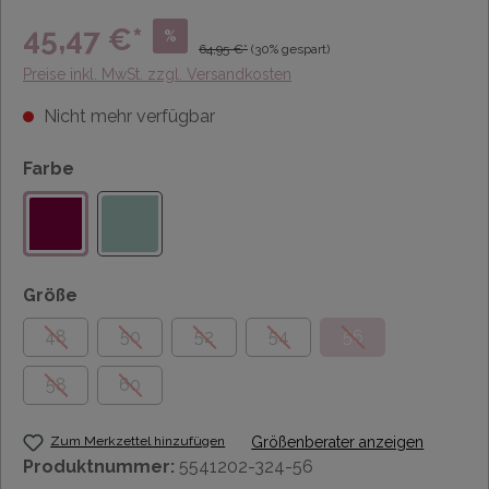
45,47 €*
%
64,95 €*
(30% gespart)
Preise inkl. MwSt. zzgl. Versandkosten
Nicht mehr verfügbar
Farbe
Größe
48
50
52
54
56
58
60
Zum Merkzettel hinzufügen
Größenberater anzeigen
Produktnummer:
5541202-324-56