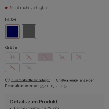
Nicht mehr verfügbar
Farbe
Größe
48
50
52
54
56
58
60
Zum Merkzettel hinzufügen
Größenberater anzeigen
Produktnummer:
5541215-217-52
Details zum Produkt
Länge Oberteil ca. 74 cm