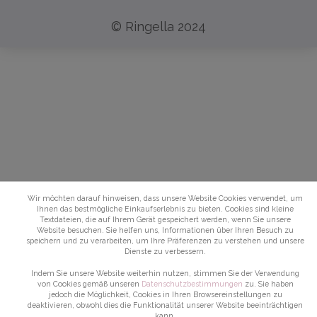
© Ringella 2024
Wir möchten darauf hinweisen, dass unsere Website Cookies verwendet, um
Ihnen das bestmögliche Einkaufserlebnis zu bieten. Cookies sind kleine
Textdateien, die auf Ihrem Gerät gespeichert werden, wenn Sie unsere
Website besuchen. Sie helfen uns, Informationen über Ihren Besuch zu
speichern und zu verarbeiten, um Ihre Präferenzen zu verstehen und unsere
Dienste zu verbessern.
Indem Sie unsere Website weiterhin nutzen, stimmen Sie der Verwendung
von Cookies gemäß unseren
Datenschutzbestimmungen
zu. Sie haben
jedoch die Möglichkeit, Cookies in Ihren Browsereinstellungen zu
deaktivieren, obwohl dies die Funktionalität unserer Website beeinträchtigen
kann.