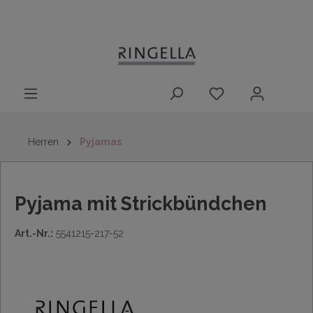
14 Tage
Lieferung nach
kostenloser
inhalt springen
Rückgaberecht
DE/AT/NL/BE/LU
Rückversand
innerhalb
Deutschlands
Herren
Pyjamas
Pyjama mit Strickbündchen
Art.-Nr.:
5541215-217-52