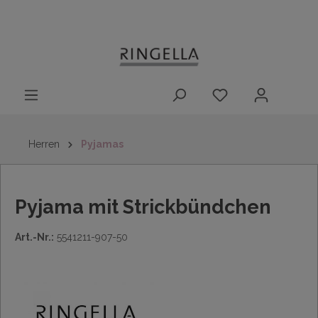
14 Tage
Lieferung nach
kostenloser
inhalt springen
Rückgaberecht
DE/AT/NL/BE/LU
Rückversand
innerhalb
Deutschlands
Herren
Pyjamas
Pyjama mit Strickbündchen
Art.-Nr.:
5541211-907-50