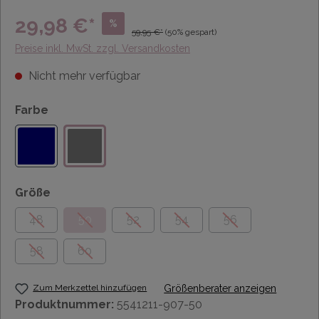
29,98 €*
%
59,95 €*
(50% gespart)
Preise inkl. MwSt. zzgl. Versandkosten
Nicht mehr verfügbar
Farbe
Größe
48
50
52
54
56
58
60
Zum Merkzettel hinzufügen
Größenberater anzeigen
Produktnummer:
5541211-907-50