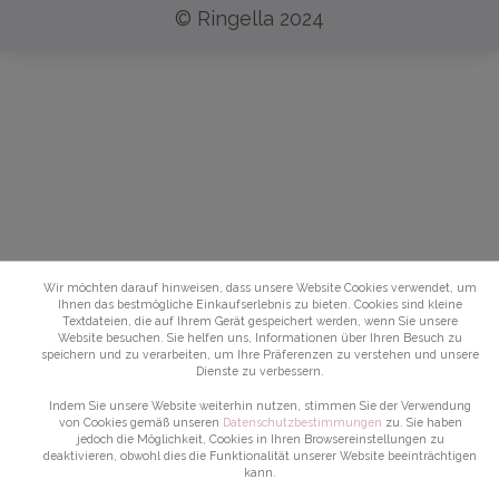
© Ringella 2024
Wir möchten darauf hinweisen, dass unsere Website Cookies verwendet, um
Ihnen das bestmögliche Einkaufserlebnis zu bieten. Cookies sind kleine
Textdateien, die auf Ihrem Gerät gespeichert werden, wenn Sie unsere
Website besuchen. Sie helfen uns, Informationen über Ihren Besuch zu
speichern und zu verarbeiten, um Ihre Präferenzen zu verstehen und unsere
Dienste zu verbessern.
Indem Sie unsere Website weiterhin nutzen, stimmen Sie der Verwendung
von Cookies gemäß unseren
Datenschutzbestimmungen
zu. Sie haben
jedoch die Möglichkeit, Cookies in Ihren Browsereinstellungen zu
deaktivieren, obwohl dies die Funktionalität unserer Website beeinträchtigen
kann.