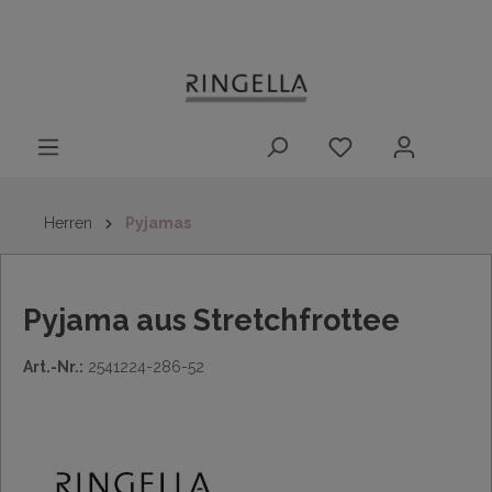
14 Tage
Lieferung nach
kostenloser
inhalt springen
Rückgaberecht
DE/AT/NL/BE/LU
Rückversand
innerhalb
Deutschlands
Herren
Pyjamas
Pyjama aus Stretchfrottee
Art.-Nr.:
2541224-286-52