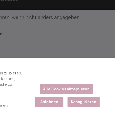
ren, wenn nicht anders angegeben.
te
s zu bieten.
fen uns,
nste zu
Alle Cookies akzeptieren
Ablehnen
Konfigurieren
eren,