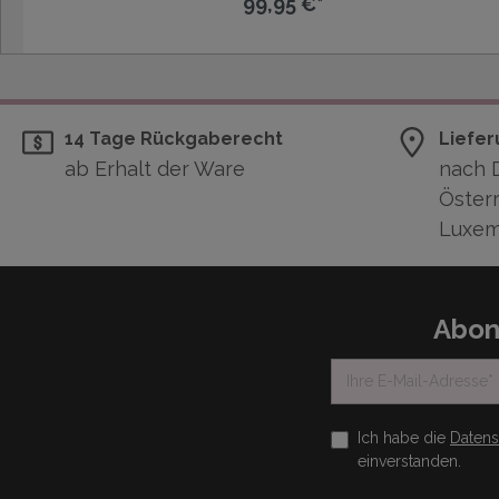
99,95 €*
14 Tage Rückgaberecht
Liefer
ab Erhalt der Ware
nach 
Österr
Luxem
Abon
Ich habe die
Daten
einverstanden.