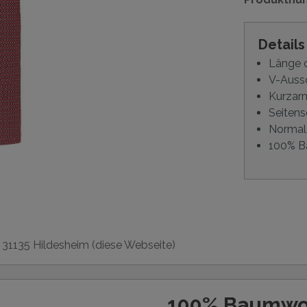
Detail
Länge c
V-Aussc
Kurzar
Seitens
Normal
100% B
, 31135 Hildesheim (diese Webseite)
100% Baumwo