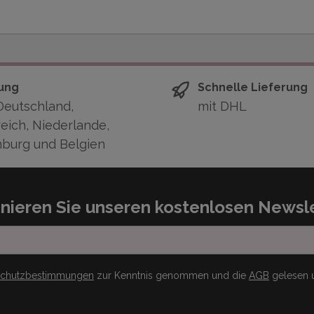
ung
Schnelle Lieferung
Deutschland,
mit DHL
eich, Niederlande,
burg und Belgien
nieren Sie unseren kostenlosen Newsle
schutzbestimmungen
zur Kenntnis genommen und die
AGB
gelesen u