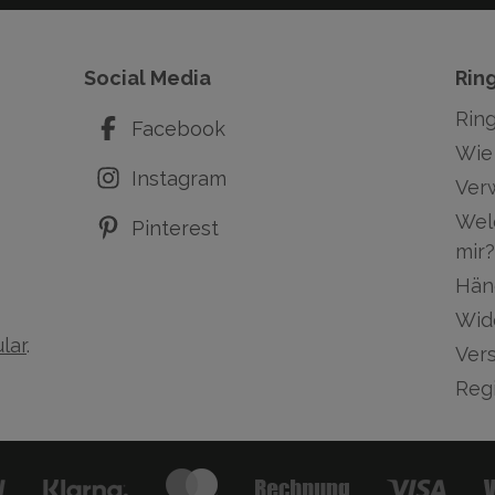
Social Media
Rin
Rin
Facebook
Wie 
Instagram
Ver
Wel
Pinterest
mir?
Hän
Wid
lar
.
Ver
Regi