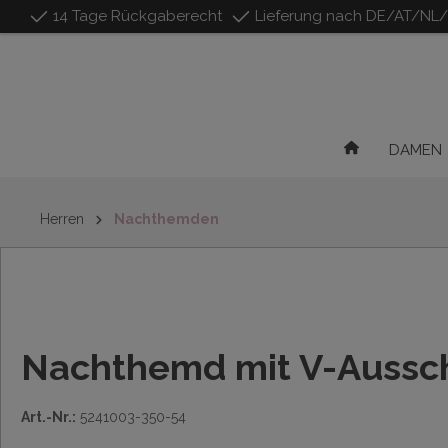
14 Tage Rückgaberecht
Lieferung nach DE/AT/NL
inhalt springen
DAMEN
Herren
Nachthemden
Nachthemd mit V-Aussch
Art.-Nr.:
5241003-350-54