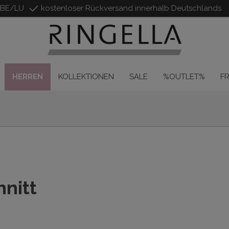
/BE/LU
kostenloser Rückversand innerhalb Deutschlands
HERREN
KOLLEKTIONEN
SALE
%OUTLET%
F
nitt