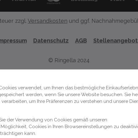
teuer zzgl.
Versandkosten
und ggf. Nachnahmegebüh
Impressum
Datenschutz
AGB
Stellenangebo
© Ringella 2024
Cookies verwendet, um Ihnen das bestmögliche Einkaufserlebni
 gespeichert werden, wenn Sie unsere Website besuchen. Sie hel
 verarbeiten, um Ihre Präferenzen zu verstehen und unsere Die
n Sie der Verwendung von Cookies gemäß unseren
Möglichkeit, Cookies in Ihren Browsereinstellungen zu deaktivi
nträchtigen kann.