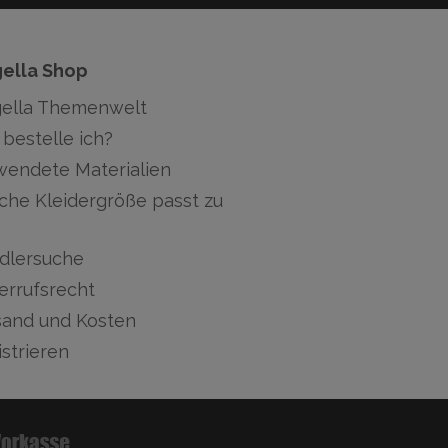
gella Shop
gella Themenwelt
bestelle ich?
wendete Materialien
che Kleidergröße passt zu
dlersuche
errufsrecht
sand und Kosten
strieren