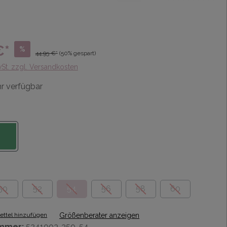
€*
%
44,95 €*
(50% gespart)
wSt. zzgl. Versandkosten
r verfügbar
50
52
54
56
58
60
ttel hinzufügen
Größenberater anzeigen
mmer:
5241003-350-54