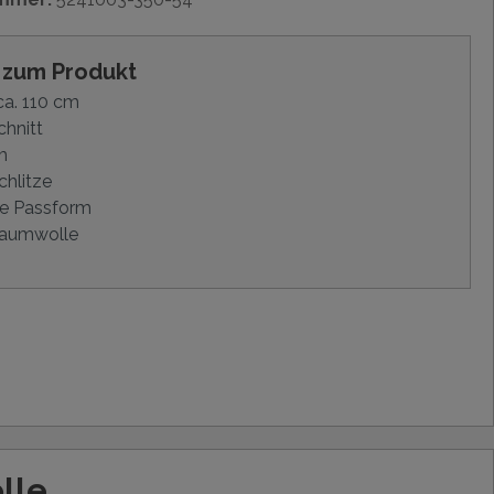
s zum Produkt
a. 110 cm
hnitt
m
chlitze
e Passform
aumwolle
lle