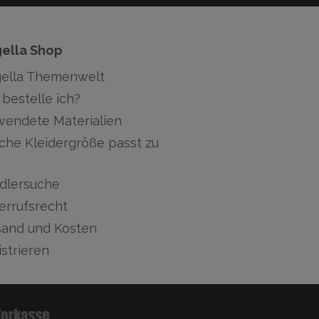
gella Shop
gella Themenwelt
bestelle ich?
wendete Materialien
che Kleidergröße passt zu
dlersuche
errufsrecht
sand und Kosten
strieren