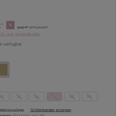
€*
%
34,95 €*
(50% gespart)
wSt. zzgl. Versandkosten
r verfügbar
50
52
54
56
58
60
ttel hinzufügen
Größenberater anzeigen
mmer:
6241024-115-56