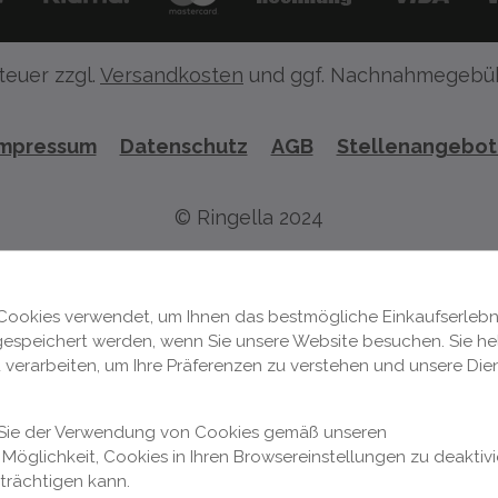
teuer zzgl.
Versandkosten
und ggf. Nachnahmegebüh
Impressum
Datenschutz
AGB
Stellenangebo
© Ringella 2024
Cookies verwendet, um Ihnen das bestmögliche Einkaufserlebni
 gespeichert werden, wenn Sie unsere Website besuchen. Sie hel
 verarbeiten, um Ihre Präferenzen zu verstehen und unsere Die
n Sie der Verwendung von Cookies gemäß unseren
Möglichkeit, Cookies in Ihren Browsereinstellungen zu deaktivi
nträchtigen kann.