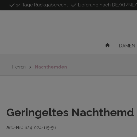
14 Tage Rückgaberecht
Lieferung nach DE/AT/NL
inhalt springen
DAMEN
Herren
Nachthemden
Geringeltes Nachthemd 
Art.-Nr.:
6241024-115-56