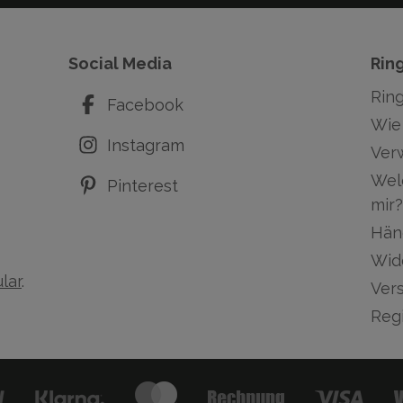
Social Media
Rin
Rin
Facebook
Wie 
Instagram
Ver
Wel
Pinterest
mir?
Hän
Wid
lar
.
Ver
Regi