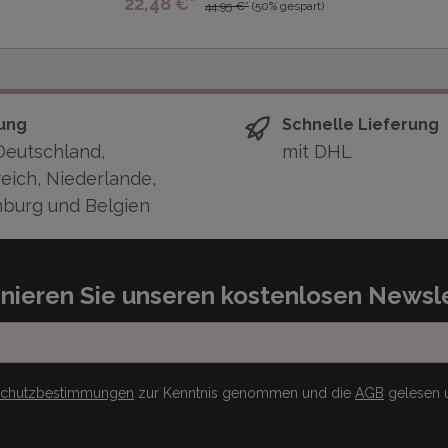
22,48 €*
44,95 €*
(50% gespart)
ung
Schnelle Lieferung
Deutschland,
mit DHL
eich, Niederlande,
burg und Belgien
nieren Sie unseren kostenlosen Newsle
schutzbestimmungen
zur Kenntnis genommen und die
AGB
gelesen u