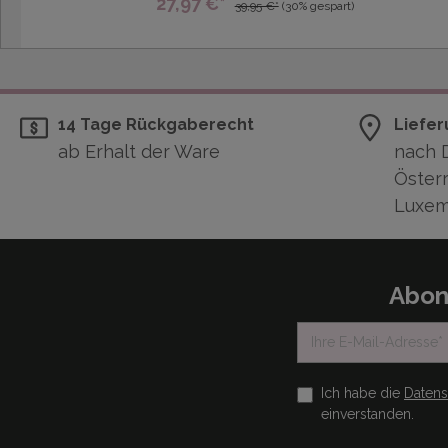
27,97 €*
39,95 €*
(30% gespart)
14 Tage Rückgaberecht
Liefer
ab Erhalt der Ware
nach 
Österr
Luxem
Abon
Ich habe die
Daten
einverstanden.