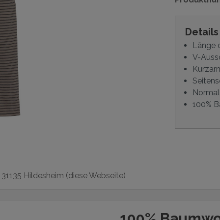
Detail
Länge c
V-Aussc
Kurzar
Seitens
Normal
100% B
, 31135 Hildesheim (diese Webseite)
100% Baumwo