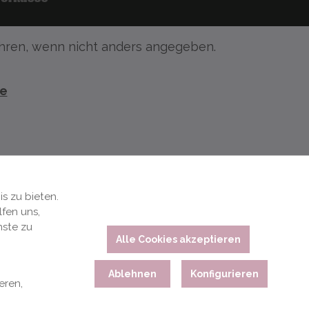
ren, wenn nicht anders angegeben.
te
s zu bieten.
fen uns,
nste zu
Alle Cookies akzeptieren
Ablehnen
Konfigurieren
eren,