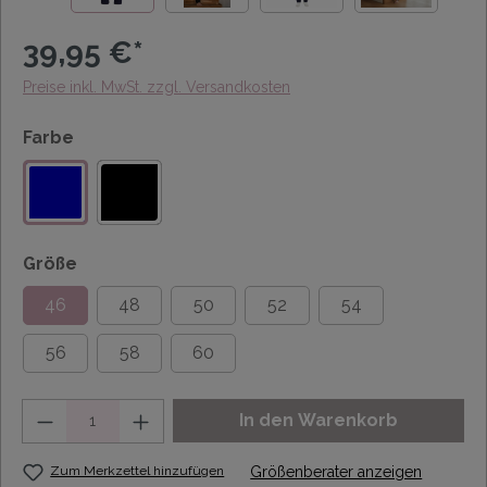
39,95 €*
Preise inkl. MwSt. zzgl. Versandkosten
Farbe
Größe
46
48
50
52
54
56
58
60
Anzahl
In den Warenkorb
Zum Merkzettel hinzufügen
Größenberater anzeigen