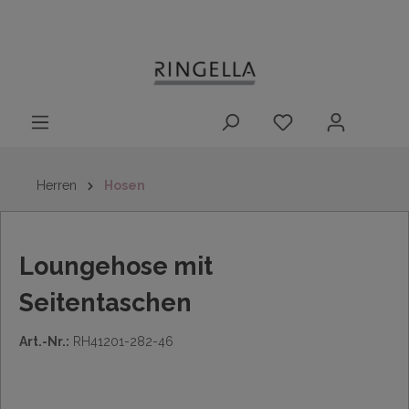
14 Tage
Lieferung nach
kostenloser
inhalt springen
Rückgaberecht
DE/AT/NL/BE/LU
Rückversand
innerhalb
Deutschlands
Herren
Hosen
Loungehose mit
Seitentaschen
Art.-Nr.:
RH41201-282-46