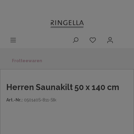
14 Tage
Lieferung nach
kostenloser
inhalt springen
Rückgaberecht
DE/AT/NL/BE/LU
Rückversand
innerhalb
Deutschlands
Frotteewaren
Herren Saunakilt 50 x 140 cm
Art.-Nr.:
050140S-811-Stk