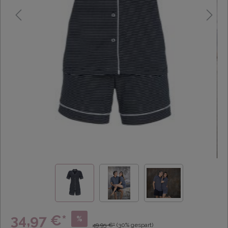
34,97 €*
%
49,95 €*
(30% gespart)