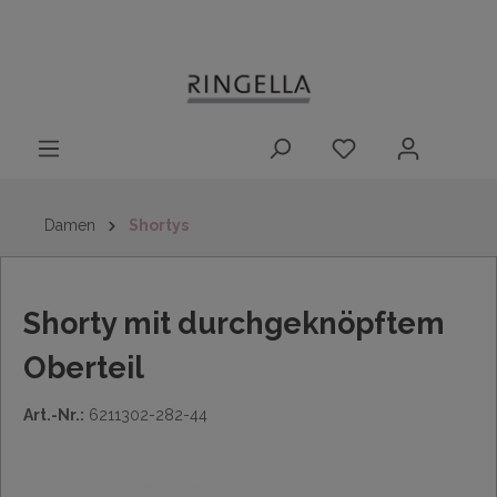
14 Tage
Lieferung nach
kostenloser
inhalt springen
Rückgaberecht
DE/AT/NL/BE/LU
Rückversand
innerhalb
Deutschlands
Damen
Shortys
Shorty mit durchgeknöpftem
Oberteil
Art.-Nr.:
6211302-282-44