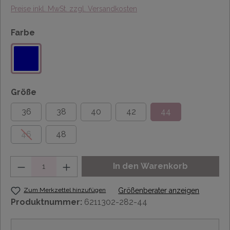
Preise inkl. MwSt. zzgl. Versandkosten
Farbe
Größe
36
38
40
42
44
46
48
Anzahl
In den Warenkorb
Zum Merkzettel hinzufügen
Größenberater anzeigen
Produktnummer:
6211302-282-44