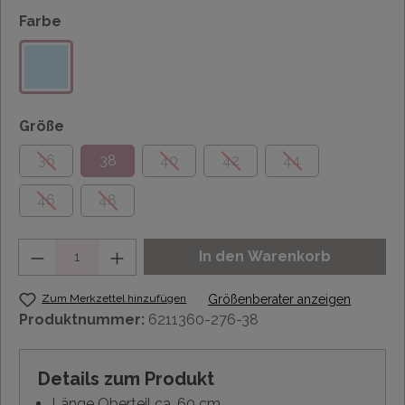
Farbe
Größe
36
38
40
42
44
46
48
Anzahl
In den Warenkorb
Zum Merkzettel hinzufügen
Größenberater anzeigen
Produktnummer:
6211360-276-38
Details zum Produkt
Länge Oberteil ca. 60 cm