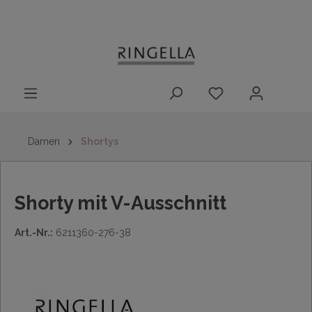
14 Tage
Lieferung nach
kostenloser
inhalt springen
Rückgaberecht
DE/AT/NL/BE/LU
Rückversand
innerhalb
Deutschlands
Damen
Shortys
Shorty mit V-Ausschnitt
Art.-Nr.:
6211360-276-38