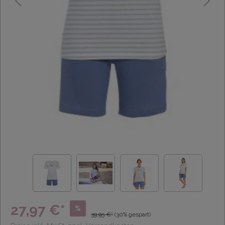
27,97 €*
%
39,95 €*
(30% gespart)