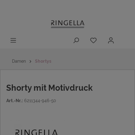
14 Tage
Lieferung nach
kostenloser
inhalt springen
Rückgaberecht
DE/AT/NL/BE/LU
Rückversand
innerhalb
Deutschlands
Damen
Shortys
Shorty mit Motivdruck
Art.-Nr.:
6211344-946-50