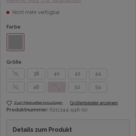
Preise inkl. MwSt. zzgl. Versandkosten
Nicht mehr verfügbar
Farbe
Größe
36
38
40
42
44
46
48
50
52
54
Zum Merkzettel hinzufügen
Größenberater anzeigen
Produktnummer:
6211344-946-50
Details zum Produkt