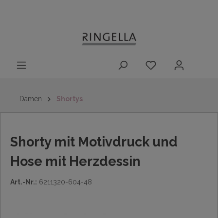
14 Tage
Lieferung nach
kostenloser
inhalt springen
Rückgaberecht
DE/AT/NL/BE/LU
Rückversand
innerhalb
Deutschlands
Damen
Shortys
Shorty mit Motivdruck und
Hose mit Herzdessin
Art.-Nr.:
6211320-604-48