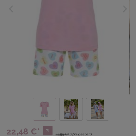
22,48 €*
%
44,95 €*
(50% gespart)