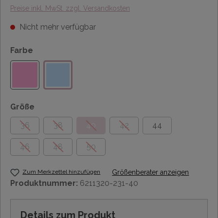
Preise inkl. MwSt. zzgl. Versandkosten
Nicht mehr verfügbar
Farbe
Größe
36
38
40
42
44
46
48
50
Zum Merkzettel hinzufügen
Größenberater anzeigen
Produktnummer:
6211320-231-40
Details zum Produkt