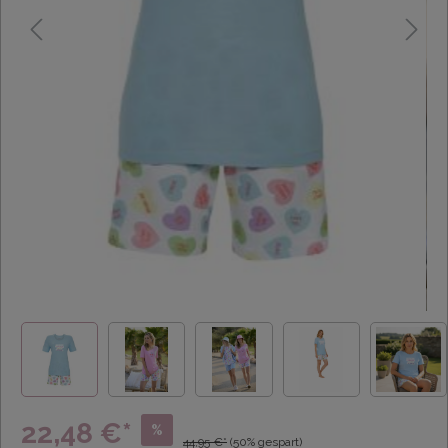
22,48 €*
%
44,95 €*
(50% gespart)