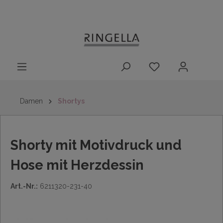
14 Tage
Lieferung nach
kostenloser
inhalt springen
Rückgaberecht
DE/AT/NL/BE/LU
Rückversand
innerhalb
Deutschlands
Damen
Shortys
Shorty mit Motivdruck und
Hose mit Herzdessin
Art.-Nr.:
6211320-231-40