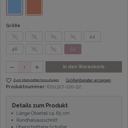
Größe
36
38
40
42
44
46
48
50
52
Anzahl
In den Warenkorb
Zum Merkzettel hinzufügen
Größenberater anzeigen
Produktnummer:
6211327-220-52
Details zum Produkt
Länge Oberteil ca. 65 cm
Rundhalsausschnitt
Überschnittene Schulter