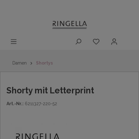
14 Tage
Lieferung nach
kostenloser
inhalt springen
Rückgaberecht
DE/AT/NL/BE/LU
Rückversand
innerhalb
Deutschlands
Damen
Shortys
Shorty mit Letterprint
Art.-Nr.:
6211327-220-52