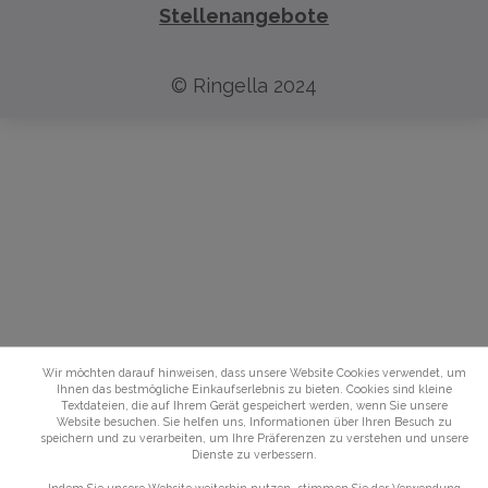
Stellenangebote
© Ringella 2024
Wir möchten darauf hinweisen, dass unsere Website Cookies verwendet, um
Ihnen das bestmögliche Einkaufserlebnis zu bieten. Cookies sind kleine
Textdateien, die auf Ihrem Gerät gespeichert werden, wenn Sie unsere
Website besuchen. Sie helfen uns, Informationen über Ihren Besuch zu
speichern und zu verarbeiten, um Ihre Präferenzen zu verstehen und unsere
Dienste zu verbessern.