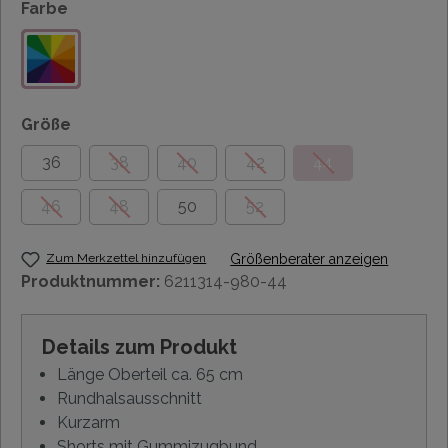
Farbe
Größe
36
38
40
42
44
46
48
50
52
Zum Merkzettel hinzufügen
Größenberater anzeigen
Produktnummer:
6211314-980-44
Details zum Produkt
Länge Oberteil ca. 65 cm
Rundhalsausschnitt
Kurzarm
Shorts mit Gummizugbund