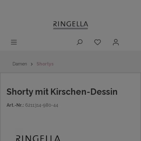
14 Tage
Lieferung nach
kostenloser
inhalt springen
Rückgaberecht
DE/AT/NL/BE/LU
Rückversand
innerhalb
Deutschlands
Damen
Shortys
Shorty mit Kirschen-Dessin
Art.-Nr.:
6211314-980-44