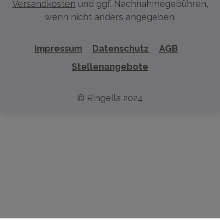
Versandkosten
und ggf. Nachnahmegebühren,
wenn nicht anders angegeben.
Impressum
Datenschutz
AGB
Stellenangebote
© Ringella 2024