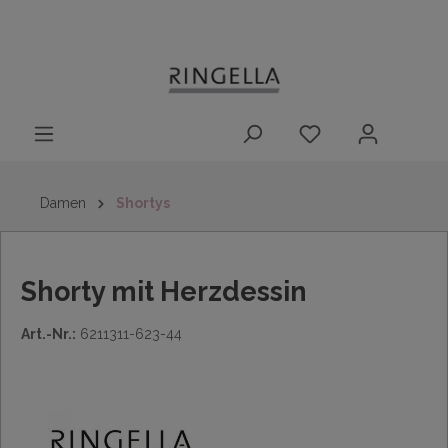
14 Tage
Lieferung nach
kostenloser
inhalt springen
Rückgaberecht
DE/AT/NL/BE/LU
Rückversand
innerhalb
Deutschlands
Damen
Shortys
Shorty mit Herzdessin
Art.-Nr.:
6211311-623-44