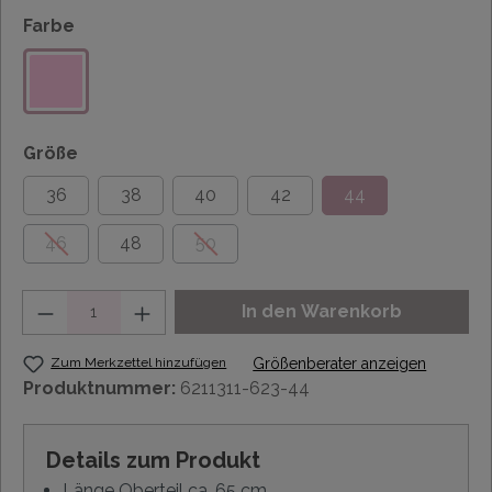
Farbe
Größe
36
38
40
42
44
46
48
50
Anzahl
In den Warenkorb
Zum Merkzettel hinzufügen
Größenberater anzeigen
Produktnummer:
6211311-623-44
Details zum Produkt
Länge Oberteil ca. 65 cm