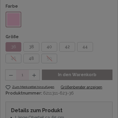
Farbe
Größe
36
38
40
42
44
46
48
50
Anzahl
In den Warenkorb
Zum Merkzettel hinzufügen
Größenberater anzeigen
Produktnummer:
6211311-623-36
Details zum Produkt
Länge Oberteil ca. 65 cm