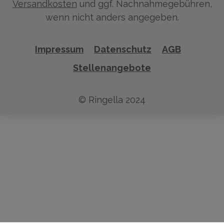
Versandkosten
und ggf. Nachnahmegebühren,
wenn nicht anders angegeben.
Impressum
Datenschutz
AGB
Stellenangebote
© Ringella 2024