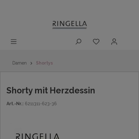
14 Tage
Lieferung nach
kostenloser
inhalt springen
Rückgaberecht
DE/AT/NL/BE/LU
Rückversand
innerhalb
Deutschlands
Damen
Shortys
Shorty mit Herzdessin
Art.-Nr.:
6211311-623-36