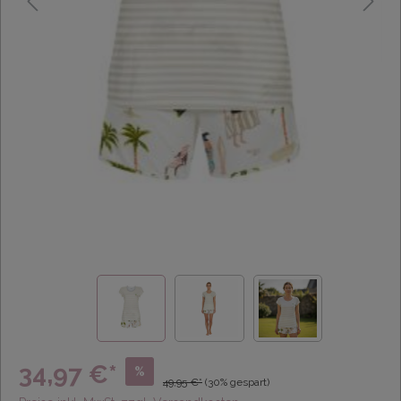
34,97 €*
%
49,95 €*
(30% gespart)