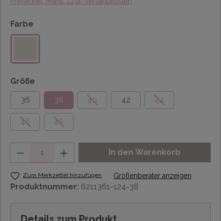
Preise inkl. MwSt. zzgl. Versandkosten
Farbe
Größe
36
38
40
42
44
46
48
Anzahl
In den Warenkorb
Zum Merkzettel hinzufügen
Größenberater anzeigen
Produktnummer:
6211361-124-38
Details zum Produkt