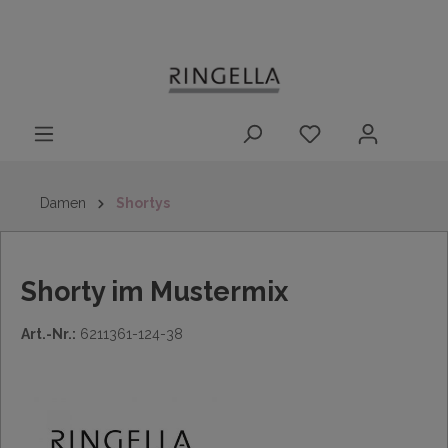
14 Tage
Lieferung nach
kostenloser
inhalt springen
Rückgaberecht
DE/AT/NL/BE/LU
Rückversand
innerhalb
Deutschlands
Damen
Shortys
Shorty im Mustermix
Art.-Nr.:
6211361-124-38