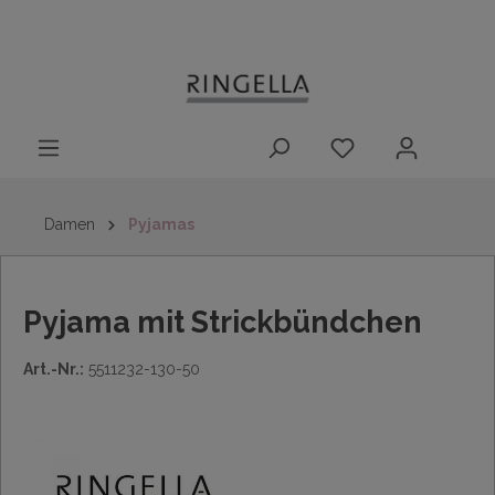
14 Tage
Lieferung nach
kostenloser
inhalt springen
Rückgaberecht
DE/AT/NL/BE/LU
Rückversand
innerhalb
Deutschlands
Damen
Pyjamas
Pyjama mit Strickbündchen
Art.-Nr.:
5511232-130-50