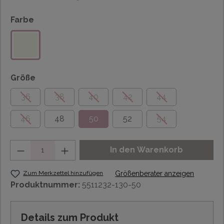
Farbe
Größe
36
38
40
42
44
46
48
50
52
54
Anzahl
In den Warenkorb
Zum Merkzettel hinzufügen
Größenberater anzeigen
Produktnummer:
5511232-130-50
Details zum Produkt