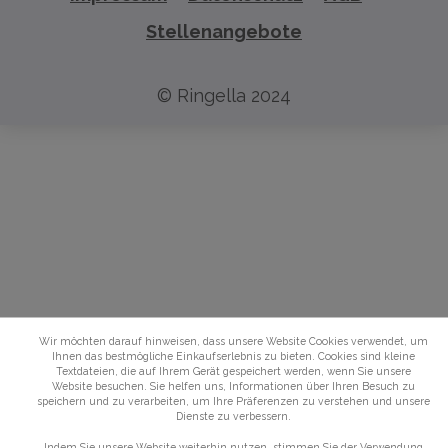
Stellenangebote
© Ringella 2024
Wir möchten darauf hinweisen, dass unsere Website Cookies verwendet, um
Ihnen das bestmögliche Einkaufserlebnis zu bieten. Cookies sind kleine
Textdateien, die auf Ihrem Gerät gespeichert werden, wenn Sie unsere
Website besuchen. Sie helfen uns, Informationen über Ihren Besuch zu
speichern und zu verarbeiten, um Ihre Präferenzen zu verstehen und unsere
Dienste zu verbessern.
Indem Sie unsere Website weiterhin nutzen, stimmen Sie der Verwendung