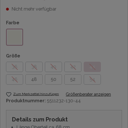
Nicht mehr verfügbar
Farbe
Größe
36
38
40
42
44
46
48
50
52
54
Zum Merkzettel hinzufügen
Größenberater anzeigen
Produktnummer:
5511232-130-44
Details zum Produkt
Länge Oberteil ca. 68 cm