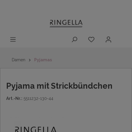
14 Tage
Lieferung nach
kostenloser
inhalt springen
Rückgaberecht
DE/AT/NL/BE/LU
Rückversand
innerhalb
Deutschlands
Damen
Pyjamas
Pyjama mit Strickbündchen
Art.-Nr.:
5511232-130-44