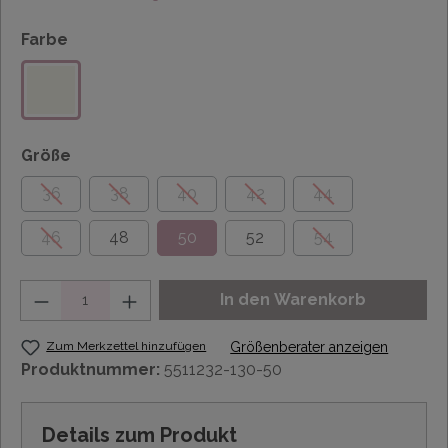
Farbe
Größe
36
38
40
42
44
46
48
50
52
54
Anzahl
In den Warenkorb
Zum Merkzettel hinzufügen
Größenberater anzeigen
Produktnummer:
5511232-130-50
Details zum Produkt