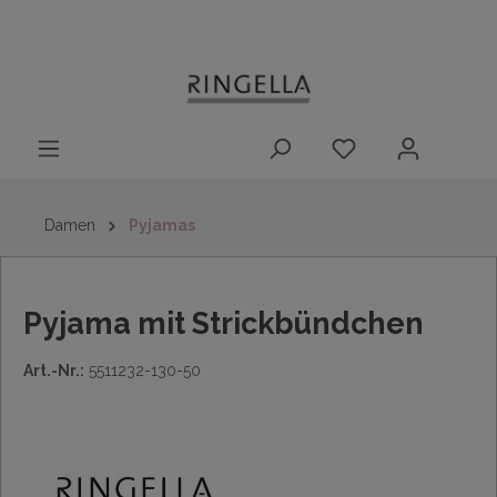
14 Tage
Lieferung nach
kostenloser
inhalt springen
Rückgaberecht
DE/AT/NL/BE/LU
Rückversand
innerhalb
Deutschlands
Damen
Pyjamas
Pyjama mit Strickbündchen
Art.-Nr.:
5511232-130-50