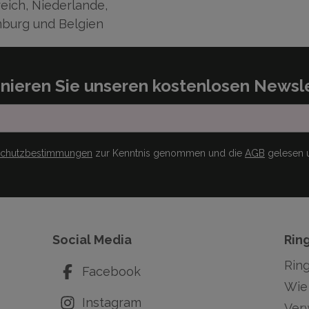
eich, Niederlande,
burg und Belgien
nieren Sie unseren kostenlosen Newsle
schutzbestimmungen
zur Kenntnis genommen und die
AGB
gelesen u
Social Media
Rin
Rin
Facebook
Wie 
Instagram
Ver