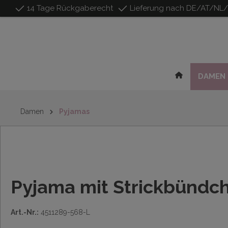
14 Tage Rückgaberecht
Lieferung nach DE/AT/NL
inhalt springen
DAMEN
Damen
Pyjamas
Pyjama mit Strickbündc
Art.-Nr.:
4511289-568-L