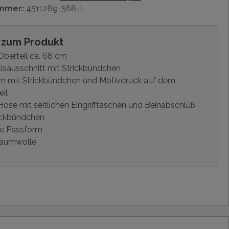
mmer:
4511289-568-L
s zum Produkt
berteil ca. 68 cm
sausschnitt mit Strickbündchen
m mit Strickbündchen und Motivdruck auf dem
eil
ose mit seitlichen Eingrifftaschen und Beinabschluß
ickbündchen
e Passform
aumwolle