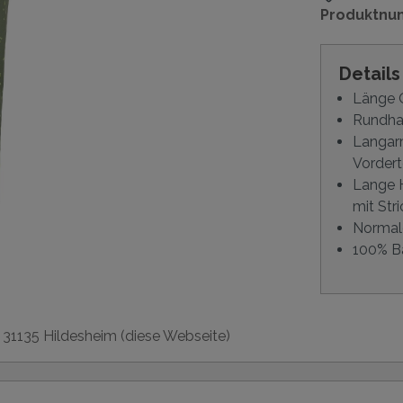
Produktnu
Detail
Länge O
Rundhal
Langar
Vordert
Lange H
mit Str
Normal
100% B
, 31135 Hildesheim (diese Webseite)