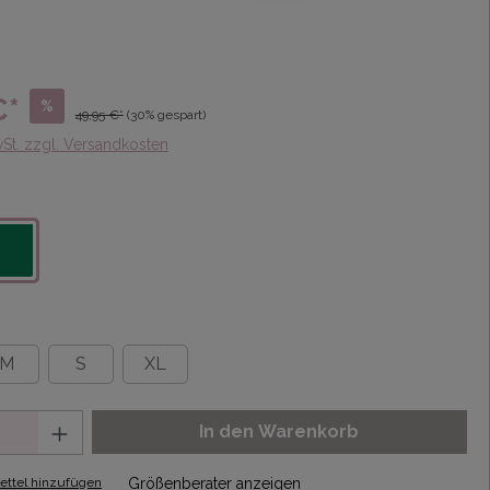
€*
%
49,95 €*
(30% gespart)
wSt. zzgl. Versandkosten
M
S
XL
In den Warenkorb
ttel hinzufügen
Größenberater anzeigen