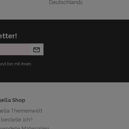
Deutschlands
tter!
nd bin mit ihnen
gella Shop
gella Themenwelt
bestelle ich?
wendete Materialien