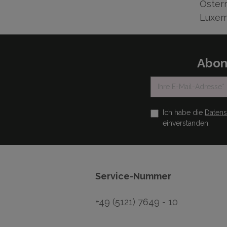
Österr
Luxem
Abon
Ich habe die
Daten
einverstanden.
Service-Nummer
+49 (5121) 7649 - 10