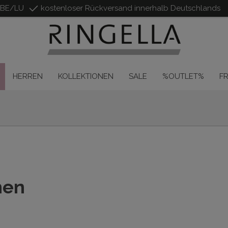
/BE/LU
kostenloser Rückversand innerhalb Deutschlands
HERREN
KOLLEKTIONEN
SALE
%OUTLET%
F
hen